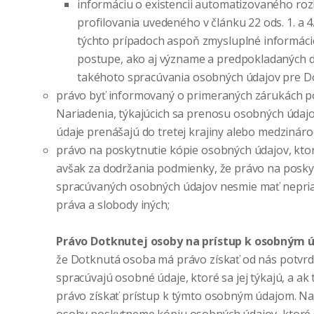
informáciu o existencii automatizovaného ro
profilovania uvedeného v článku 22 ods. 1. a 4
týchto prípadoch aspoň zmysluplné informác
postupe, ako aj význame a predpokladaných 
takéhoto spracúvania osobných údajov pre D
právo byť informovaný o primeraných zárukách p
Nariadenia, týkajúcich sa prenosu osobných údaj
údaje prenášajú do tretej krajiny alebo medzináro
právo na poskytnutie kópie osobných údajov, ktor
avšak za dodržania podmienky, že právo na posky
spracúvaných osobných údajov nesmie mať nepria
práva a slobody iných;
Právo Dotknutej osoby na prístup k osobným
že Dotknutá osoba má právo získať od nás potvrde
spracúvajú osobné údaje, ktoré sa jej týkajú, a ak
právo získať prístup k týmto osobným údajom. Na