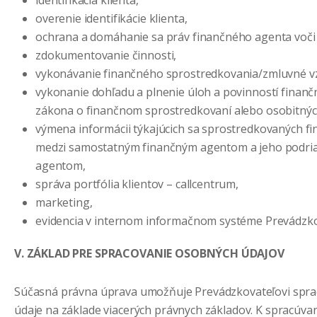
identifikácia klienta,
overenie identifikácie klienta,
ochrana a domáhanie sa práv finančného agenta voči 
zdokumentovanie činnosti,
vykonávanie finančného sprostredkovania/zmluvné v
vykonanie dohľadu a plnenie úloh a povinností finan
zákona o finančnom sprostredkovaní alebo osobitnýc
výmena informácii týkajúcich sa sprostredkovaných fi
medzi samostatným finančným agentom a jeho podr
agentom,
správa portfólia klientov – callcentrum,
marketing,
evidencia v internom informačnom systéme Prevádzko
V. ZÁKLAD PRE SPRACOVANIE OSOBNÝCH ÚDAJOV
Súčasná právna úprava umožňuje Prevádzkovateľovi spr
údaje na základe viacerých právnych základov. K spracúv