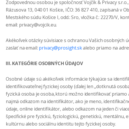
Zodpovednou osobou je spoločnosť Vojčík & Privacy s.r.o.,
Rázusova 13, 040 01 Košice, IČO: 36 827 410, zapísaná v 
Mestského súdu Košice I, odd.: Sro, vložka č.: 22270/V, ko
email: privacy@vojcik.eu.
Akékoľvek otázky súvisiace s ochranou Vašich osobných 
zaslať na email:
privacy@prosight.sk
alebo priamo na adre
III. KATEGÓRIE OSOBNÝCH ÚDAJOV
Osobné údaje sú akékoľvek informácie týkajúce sa identif
identifikovateľnej fyzickej osoby (ďalej len „dotknutá osoba
fyzická osoba je osoba, ktorú možno identifikovať priamo
najmä odkazom na identifikátor, ako je meno, identifikačné
údaje, online identifikátor, alebo odkazom na jeden či viac
špecifické pre fyzickú, fyziologickú, genetickú, mentálnu,
kultúrnu alebo sociálnu identitu tejto fyzickej osoby.