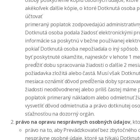
osoby poskytneme kópiu osobných údajov, ktoré 
akékoľvek ďalšie kópie, o ktoré Dotknutá osoba
účtovať
primeraný poplatok zodpovedajúci administratív
Dotknutá osoba podala žiadosť elektronickými pr
informácie sa poskytnú v bežne používanej elektr
pokiaľ Dotknutá osoba nepožiadala o iný spôsob.
byť poskytnuté okamžite, najneskôr v lehote 1 m
predĺžiť dobu spracovania žiadosti o ďalšie 2 mesia
požiadavka zložitá alebo častá. Musí však Dotknu
mesiaca oznámiť dôvod predĺženia doby spracovan
žiadosti neodôvodnenej alebo príliš častej máme 
poplatok primeraný nákladom alebo odmietnuť ž
vysvetliť dôvod odmietnutia a právo dotknutej oso
sťažnosťou na dozorný orgán.
právo na opravu nesprávnych osobných údajov
, k
právo na to, aby Prevádzkovateľ bez zbytočného 
nesprávne osobné údaje, ktoré sa týkajú Dotknut