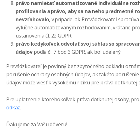
právo namietať automatizované individuálne roz
profilovania a právo, aby sa na neho predmetné r
nevzťahovalo
, v prípade, ak Prevádzkovateľ spracúv
výlučne automatizovaným rozhodovaním, vrátane prof
ustanovenia čl. 22 GDPR,
právo kedykoľvek odvolať svoj súhlas so spracov
údajov
podľa čl. 7 bod 3 GDPR, ak bol udelený.
Prevádzkovateľ je povinný bez zbytočného odkladu oznám
porušenie ochrany osobných údajov, ak takéto porušeni
údajov môže viesť k vysokému riziku pre práva dotknutej 
Pre uplatnenie ktoréhokoľvek práva dotknutej osoby, pr
odkaz
.
Ďakujeme za Vašu dôveru!