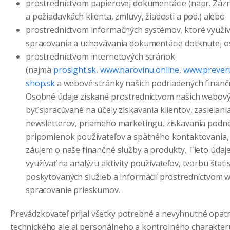
prostredníctvom papierovej dokumentácie (napr. Zá
a požiadavkách klienta, zmluvy, žiadosti a pod.) alebo
prostredníctvom informačných systémov, ktoré využí
spracovania a uchovávania dokumentácie dotknutej o
prostredníctvom internetových stránok
(najmä
prosight.sk
,
www.narovinu.online
,
www.preveru
shop.sk
a webové stránky našich podriadených finanč
Osobné údaje získané prostredníctvom našich webov
byť spracúvané na účely získavania klientov, zasielan
newsletterov, priameho marketingu, získavania podne
pripomienok používateľov a spätného kontaktovania, a
záujem o naše finančné služby a produkty. Tieto údaj
využívať na analýzu aktivity používateľov, tvorbu štati
poskytovaných služieb a informácií prostredníctvom 
spracovanie prieskumov.
Prevádzkovateľ prijal všetky potrebné a nevyhnutné opatr
technického ale aj personálneho a kontrolného charakter