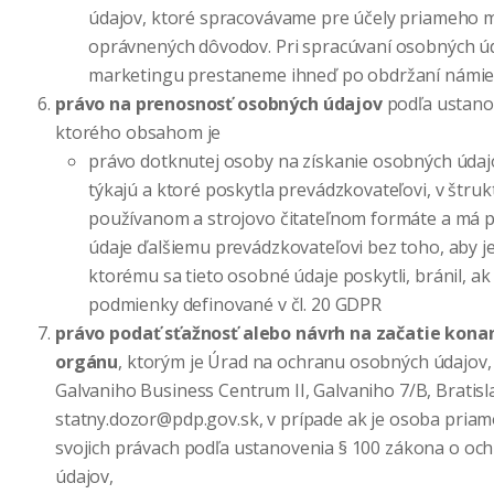
údajov, ktoré spracovávame pre účely priameho 
oprávnených dôvodov. Pri spracúvaní osobných úd
marketingu prestaneme ihneď po obdržaní námie
právo na prenosnosť osobných údajov
podľa ustanov
ktorého obsahom je
právo dotknutej osoby na získanie osobných údajov
týkajú a ktoré poskytla prevádzkovateľovi, v štr
používanom a strojovo čitateľnom formáte a má p
údaje ďalšiemu prevádzkovateľovi bez toho, aby je
ktorému sa tieto osobné údaje poskytli, bránil, ak
podmienky definované v čl. 20 GDPR
právo podať sťažnosť alebo návrh na začatie kon
orgánu
, ktorým je Úrad na ochranu osobných údajov,
Galvaniho Business Centrum II, Galvaniho 7/B, Bratisla
statny.dozor@pdp.gov.sk, v prípade ak je osoba pria
svojich právach podľa ustanovenia § 100 zákona o o
údajov,