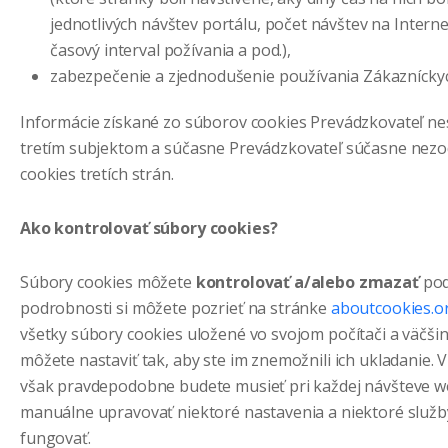
jednotlivých návštev portálu, počet návštev na Intern
časový interval požívania a pod.),
zabezpečenie a zjednodušenie používania Zákazníckyc
Informácie získané zo súborov cookies Prevádzkovateľ n
tretím subjektom a súčasne Prevádzkovateľ súčasne nez
cookies tretích strán.
Ako kontrolovať súbory cookies?
Súbory cookies môžete
kontrolovať a/alebo zmazať
pod
podrobnosti si môžete pozrieť na stránke
aboutcookies.o
všetky súbory cookies uložené vo svojom počítači a väčši
môžete nastaviť tak, aby ste im znemožnili ich ukladanie.
však pravdepodobne budete musieť pri každej návšteve we
manuálne upravovať niektoré nastavenia a niektoré služb
fungovať.