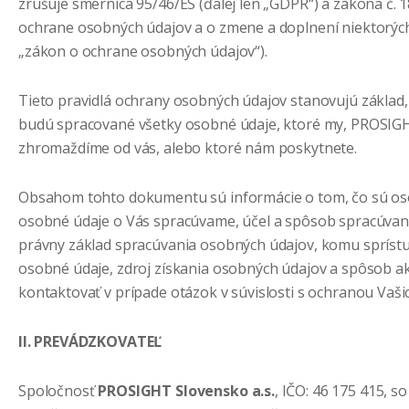
zrušuje smernica 95/46/ES (ďalej len „GDPR“) a zákona č. 18
ochrane osobných údajov a o zmene a doplnení niektorých
„zákon o ochrane osobných údajov“).
Tieto pravidlá ochrany osobných údajov stanovujú základ
budú spracované všetky osobné údaje, ktoré my, PROSIGHT
zhromaždíme od vás, alebo ktoré nám poskytnete.
Obsahom tohto dokumentu sú informácie o tom, čo sú os
osobné údaje o Vás spracúvame, účel a spôsob spracúvan
právny základ spracúvania osobných údajov, komu sprís
osobné údaje, zdroj získania osobných údajov a spôsob 
kontaktovať v prípade otázok v súvislosti s ochranou Vaš
II. PREVÁDZKOVATEĽ
Spoločnosť
PROSIGHT Slovensko a.s.
, IČO: 46 175 415, so