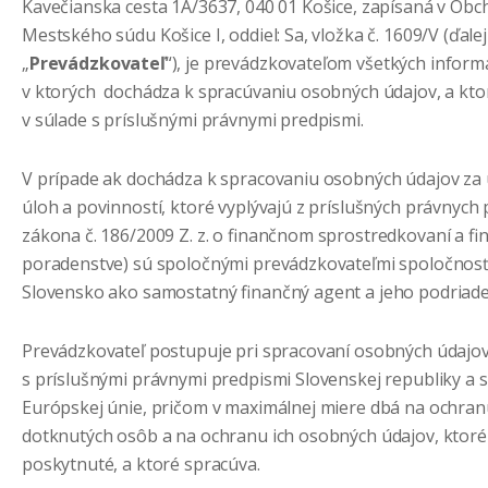
Kavečianska cesta 1A/3637, 040 01 Košice, zapísaná v Obc
Mestského súdu Košice I, oddiel: Sa, vložka č. 1609/V (ďalej
„
Prevádzkovateľ
“), je prevádzkovateľom všetkých infor
v ktorých dochádza k spracúvaniu osobných údajov, a kto
v súlade s príslušnými právnymi predpismi.
V prípade ak dochádza k spracovaniu osobných údajov za
úloh a povinností, ktoré vyplývajú z príslušných právnych
zákona č. 186/2009 Z. z. o finančnom sprostredkovaní a f
poradenstve) sú spoločnými prevádzkovateľmi spoločno
Slovensko ako samostatný finančný agent a jeho podriaden
Prevádzkovateľ postupuje pri spracovaní osobných údajov
s príslušnými právnymi predpismi Slovenskej republiky a s 
Európskej únie, pričom v maximálnej miere dbá na ochra
dotknutých osôb a na ochranu ich osobných údajov, ktoré
poskytnuté, a ktoré spracúva.