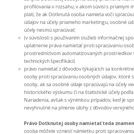
profilovania v rozsahu, v akom súvisí s priamym 
platí, že ak Dotknutá osoba namieta voči spracú
údajov na účely priameho marketingu, osobné úda
účely nesmú spracúvať;
(v súvislosti s používaním služieb informačnej spo
uplatnenie práva namietať proti spracúvaniu oso
prostredníctvom automatizovaných prostriedkov 
technických špecifikácií;
právo namietať z dôvodov týkajúcich sa konkrétne
osoby proti spracúvaniu osobných údajov, ktoré s
osoby, ak sa osobné údaje spracúvajú na účely v
historického výskumu či na štatistické účely podľa 
Nariadenia, avšak s výnimkou prípadov, keď je sp
nevyhnutné na plnenie úlohy z dôvodov verejnéh
Právo Dotknutej osoby namietať teda zname
osoba môžete vzniesť námietku proti spracovani