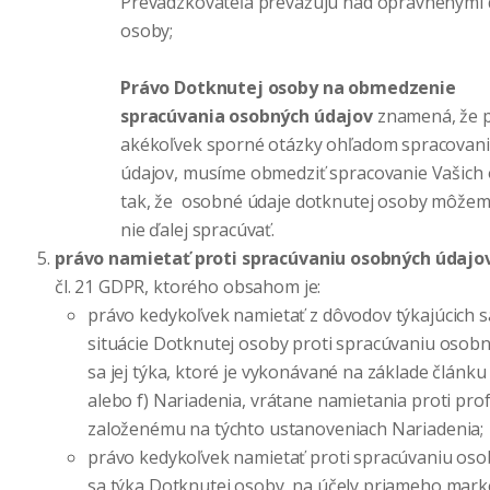
Prevádzkovateľa prevažujú nad oprávnenými
osoby;
Právo Dotknutej osoby na obmedzenie
spracúvania osobných údajov
znamená, že p
akékoľvek sporné otázky ohľadom spracovani
údajov, musíme obmedziť spracovanie Vašich
tak, že osobné údaje dotknutej osoby môžeme
nie ďalej spracúvať.
právo namietať proti spracúvaniu osobných údajo
čl. 21 GDPR, ktorého obsahom je:
právo kedykoľvek namietať z dôvodov týkajúcich 
situácie Dotknutej osoby proti spracúvaniu osobn
sa jej týka, ktoré je vykonávané na základe článku 6
alebo f) Nariadenia, vrátane namietania proti prof
založenému na týchto ustanoveniach Nariadenia;
právo kedykoľvek namietať proti spracúvaniu oso
sa týka Dotknutej osoby, na účely priameho mark